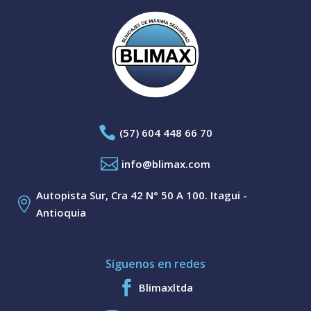

(57) 604 448 66 70

info@blimax.com
Autopista Sur, Cra 42 N° 50 A 100. Itagui -

Antioquia
Síguenos en redes

Blimaxltda