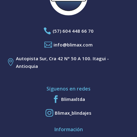

(57) 604 448 66 70

info@blimax.com
Autopista Sur, Cra 42 N° 50 A 100. Itagui -

Antioquia
Síguenos en redes

Blimaxltda

Blimax_blindajes
Información